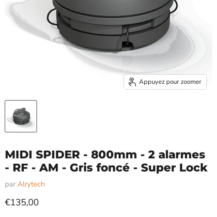
Appuyez pour zoomer
MIDI SPIDER - 800mm - 2 alarmes
- RF - AM - Gris foncé - Super Lock
par
Alrytech
Prix actuel
€135,00