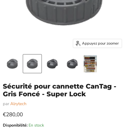
Appuyez pour zoomer
Sécurité pour cannette CanTag -
Gris Foncé - Super Lock
par
Alrytech
Prix actuel
€280,00
Disponibilité:
En stock