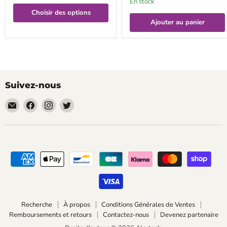
En stock
Choisir des options
Ajouter au panier
Suivez-nous
Email
Trouvez-
Trouvez-
Trouvez-
Alrytech
nous
nous
nous
sur
sur
sur
Facebook
Instagram
Twitter
Recherche
À propos
Conditions Générales de Ventes
Remboursements et retours
Contactez-nous
Devenez partenaire